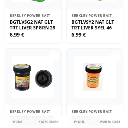
BERKLEY POWER BAIT
BERKLEY POWER BAIT
BGTLVSG2 NAT GLT
BGTLVSY2 NAT GLT
TRT LIVER SPGRN 28
TRT LIVER SYEL 46
6.99 €
6.99 €
BERKLEY POWER BAIT
BERKLEY POWER BAIT
BGTGBL2 NAT GLTR
BGTCHSFO
HOME
KATEGORIEN
PROFIL
WARENKORB
TRT BAIT GARLIC
NATGLTTRTBAIT