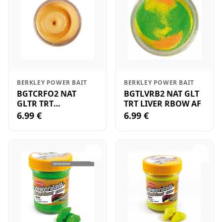
BERKLEY POWER BAIT
BERKLEY POWER BAIT
BGTCRFO2 NAT
BGTLVRB2 NAT GLT
GLTR TRT
TRT LIVER RBOW AF
CRUSTACEA FLORG
6.99 €
6.99 €
32