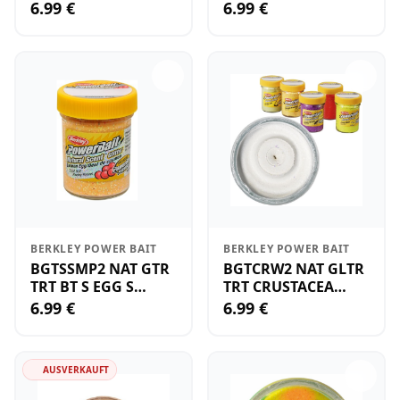
SALMON GLTR ZB
RNBOW AF
6.99 €
6.99 €
BERKLEY POWER BAIT
BERKLEY POWER BAIT
BGTSSMP2 NAT GTR
BGTCRW2 NAT GLTR
TRT BT S EGG S
TRT CRUSTACEA
PEACH HD
WHITE 45
6.99 €
6.99 €
AUSVERKAUFT