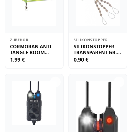
ZUBEHÖR
SILIKONSTOPPER
CORMORAN ANTI
SILIKONSTOPPER
TANGLE BOOM
TRANSPARENT GR.S-
GEBOGEN 12CM
KLEIN
1.99 €
0.90 €
M.WIRBEL(PLASTIK)