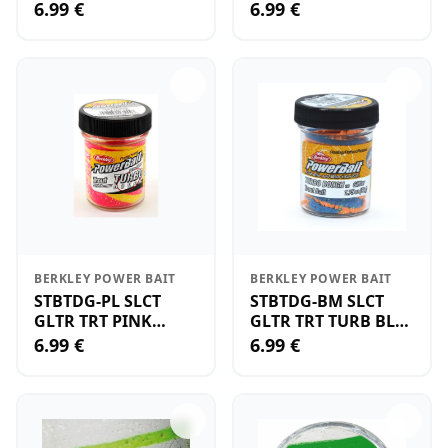
05
FLK NL
6.99 €
6.99 €
BERKLEY POWER BAIT
BERKLEY POWER BAIT
STBTDG-PL SLCT
STBTDG-BM SLCT
GLTR TRT PINK
GLTR TRT TURB BL
LEMONAD OB
MANGO OE
6.99 €
6.99 €