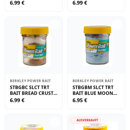
GRN/WH/YEL RI
UM
6.99 €
6.99 €
BERKLEY POWER BAIT
BERKLEY POWER BAIT
STBGBC SLCT TRT
STBGBM SLCT TRT
BAIT BREAD CRUST
BAIT BLUE MOON
UP
UN
6.99 €
6.95 €
AUSVERKAUFT