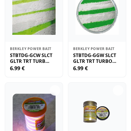
BERKLEY POWER BAIT
BERKLEY POWER BAIT
STBTDG-GCW SLCT
STBTDG-GGW SLCT
GLTR TRT TURB
GLTR TRT TURBO
GLCHTWH RB
GLGRWH RD
6.99 €
6.99 €