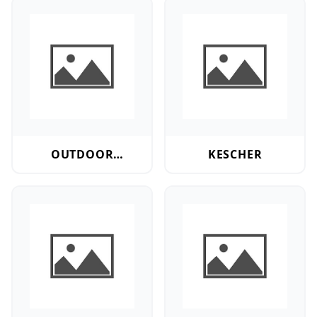
Outdoor Zubehör
Kescher
OUTDOOR
KESCHER
ZUBEHÖR
Taschen + Futterale
Schirm + Zelte + Liegen + St