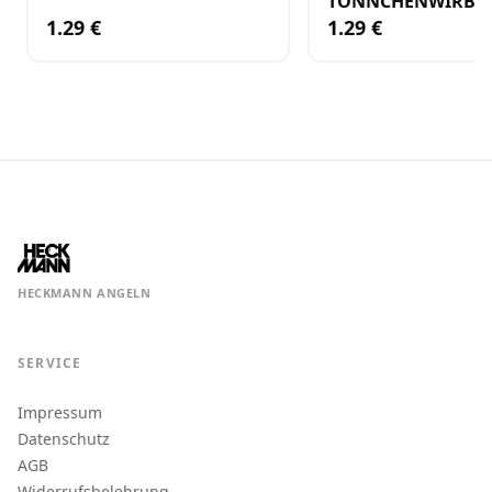
TÖNNCHENWIRBEL
18 8KG
1.29 €
1.29 €
HECKMANN ANGELN
SERVICE
Impressum
Datenschutz
AGB
Widerrufsbelehrung