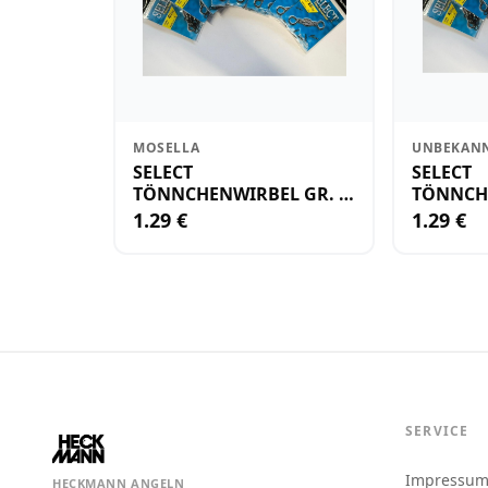
MOSELLA
UNBEKAN
SELECT
SELECT
TÖNNCHENWIRBEL GR. 8
TÖNNCH
18KG
10 16KG
1.29 €
1.29 €
SERVICE
Impressu
HECKMANN ANGELN