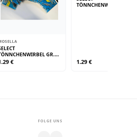
TÖNNCHENWIRBEL GR.
14 10KG
MOSELLA
SELECT
TÖNNCHENWIRBEL GR.
12 14KG
1.29 €
1.29 €
FOLGE UNS