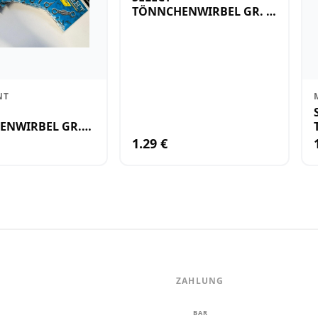
TÖNNCHENWIRBEL GR. 4
27KG
NT
ENWIRBEL GR.
1.29 €
ZAHLUNG
m
BAR