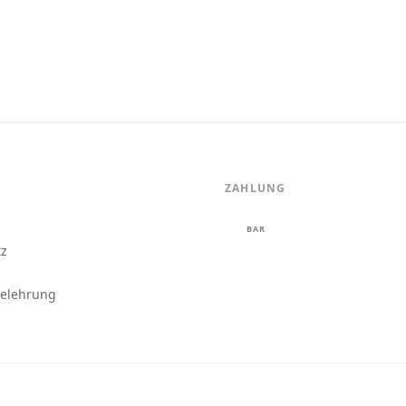
ZAHLUNG
m
BAR
tz
belehrung