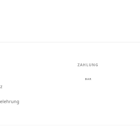
ZAHLUNG
m
BAR
tz
belehrung