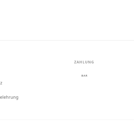
ZAHLUNG
m
BAR
tz
belehrung